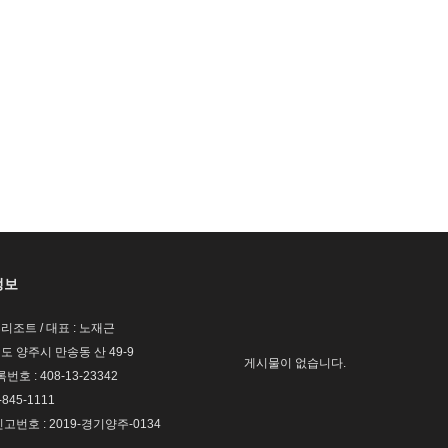
정보
휴리조트 / 대표 : 노재근
기도 양주시 만송동 산 49-9
게시물이 없습니다.
호 : 408-13-23342
-845-1111
번호 : 2019-경기양주-0134