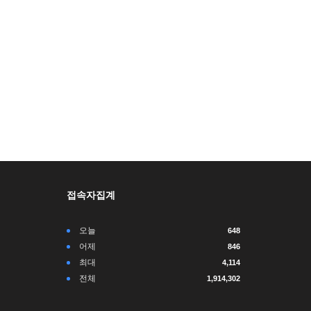
접속자집계
오늘
648
어제
846
최대
4,114
전체
1,914,302